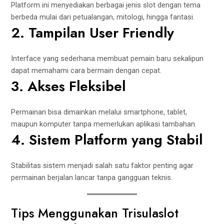
Platform ini menyediakan berbagai jenis slot dengan tema
berbeda mulai dari petualangan, mitologi, hingga fantasi.
2. Tampilan User Friendly
Interface yang sederhana membuat pemain baru sekalipun
dapat memahami cara bermain dengan cepat.
3. Akses Fleksibel
Permainan bisa dimainkan melalui smartphone, tablet,
maupun komputer tanpa memerlukan aplikasi tambahan.
4. Sistem Platform yang Stabil
Stabilitas sistem menjadi salah satu faktor penting agar
permainan berjalan lancar tanpa gangguan teknis.
Tips Menggunakan Trisulaslot