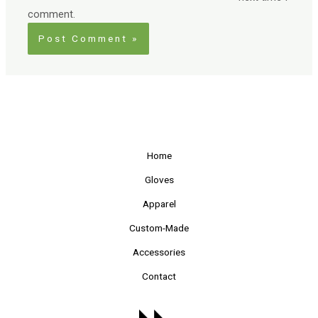
comment.
Home
Gloves
Apparel
Custom-Made
Accessories
Contact