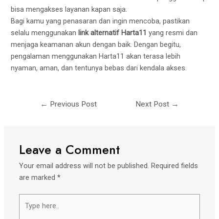
bisa mengakses layanan kapan saja.
Bagi kamu yang penasaran dan ingin mencoba, pastikan
selalu menggunakan
link alternatif Harta11
yang resmi dan
menjaga keamanan akun dengan baik. Dengan begitu,
pengalaman menggunakan Harta11 akan terasa lebih
nyaman, aman, dan tentunya bebas dari kendala akses.
←
Previous Post
Next Post
→
Leave a Comment
Your email address will not be published.
Required fields
are marked
*
Type
here..