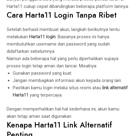
Harta11 cukup cepat dibandingkan beberapa platform lainnya.
Cara Harta11 Login Tanpa Ribet
Setelah berhasil membuat akun, langkah berikutnya tentu
melakukan
Harta11 login
. Biasanya proses ini hanya
membutuhkan username dan password yang sudah
didaftarkan sebelumnya.
Namun ada beberapa hal yang perlu diperhatikan supaya
proses login tetap aman dan lancar. Misalnya:
Gunakan password yang kuat.
Jangan membagikan informasi akun kepada orang lain.
Pastikan kamu login melalui situs resmi atau
link alternatif
Harta11
yang terpercaya.
Dengan memperhatikan hal-hal sederhana ini, akun kamu
akan tetap aman saat digunakan.
Kenapa Harta11 Link Alternatif
Penting