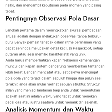
risiko, dan mengambil keputusan pada momen yang paling
tepat.
Pentingnya Observasi Pola Dasar
Langkah pertama dalam meningkatkan akurasi pembacaan
situasi adalah dengan melakukan observasi tanpa terburu-
buru. Banyak pemain terjebak dalam ritme permainan yang
cepat sehingga melupakan detail kecil. Di Pasjackpot, setiap
putaran atau sesi memiliki karakteristik yang unik.
Anda harus memperhatikan kapan frekuensi kemenangan
muncul dan kapan sistem cenderung memberikan tantangan
lebih berat. Dengan mencatat atau setidaknya mengingat
pola-pola yang terjadi dalam sepuluh hingga dua puluh sesi
terakhir, anda akan mulai melihat sebuah struktur. Struktur
inilah yang menjadi landasan bagi anda untuk menentukan
apakah saat ini adalah waktu yang tepat untuk menekan
pedal gas atau justru saatnya untuk menarik diri sejenak.
Analisis Momentum dan Waktu