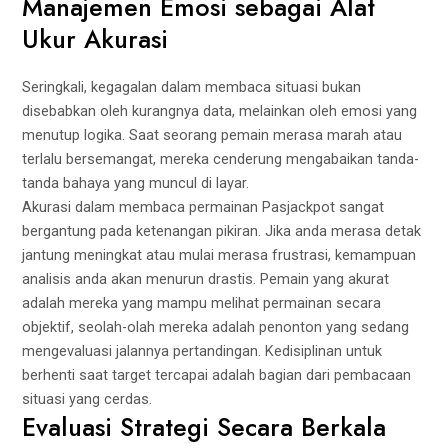
Manajemen Emosi sebagai Alat
Ukur Akurasi
Seringkali, kegagalan dalam membaca situasi bukan
disebabkan oleh kurangnya data, melainkan oleh emosi yang
menutup logika. Saat seorang pemain merasa marah atau
terlalu bersemangat, mereka cenderung mengabaikan tanda-
tanda bahaya yang muncul di layar.
Akurasi dalam membaca permainan Pasjackpot sangat
bergantung pada ketenangan pikiran. Jika anda merasa detak
jantung meningkat atau mulai merasa frustrasi, kemampuan
analisis anda akan menurun drastis. Pemain yang akurat
adalah mereka yang mampu melihat permainan secara
objektif, seolah-olah mereka adalah penonton yang sedang
mengevaluasi jalannya pertandingan. Kedisiplinan untuk
berhenti saat target tercapai adalah bagian dari pembacaan
situasi yang cerdas.
Evaluasi Strategi Secara Berkala