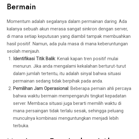
Bermain
Momentum adalah segalanya dalam permainan daring. Ada
kalanya sebuah akun merasa sangat sinkron dengan server,
di mana setiap keputusan yang diambil tampak membuahkan
hasil positif. Namun, ada pula masa di mana keberuntungan
seolah menjauh.
Identifikasi Titik Balik
: Kenali kapan tren positif mulai
menurun. Jika anda mengalami kekalahan berturut-turut
dalam jumlah tertentu, itu adalah sinyal bahwa situasi
permainan sedang tidak berpihak pada anda.
Pemilihan Jam Operasional
: Beberapa pemain ahli percaya
bahwa waktu bermain mempengaruhi tingkat kepadatan
server. Membaca situasi juga berarti memilih waktu di
mana persaingan tidak terlalu sesak, sehingga peluang
munculnya kombinasi menguntungkan menjadi lebih
terbuka.