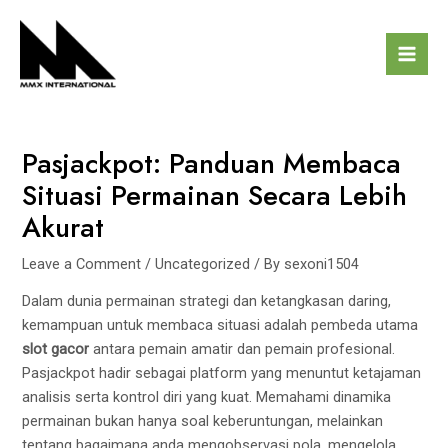
Skip
Post
Mai
to
navigation
Men
content
Pasjackpot: Panduan Membaca
Situasi Permainan Secara Lebih
Akurat
Leave a Comment
/
Uncategorized
/ By
sexoni1504
Dalam dunia permainan strategi dan ketangkasan daring,
kemampuan untuk membaca situasi adalah pembeda utama
slot gacor
antara pemain amatir dan pemain profesional.
Pasjackpot hadir sebagai platform yang menuntut ketajaman
analisis serta kontrol diri yang kuat. Memahami dinamika
permainan bukan hanya soal keberuntungan, melainkan
tentang bagaimana anda mengobservasi pola, mengelola