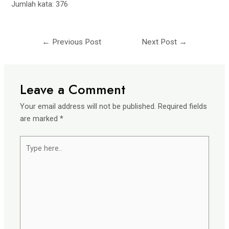
Jumlah kata: 376
←
Previous Post
Next Post
→
Leave a Comment
Your email address will not be published.
Required fields
are marked
*
Type
here..