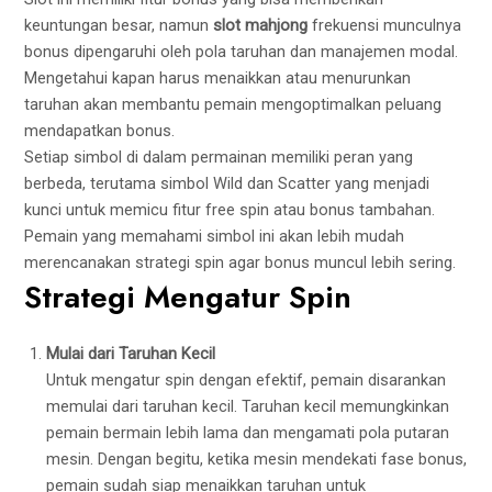
keuntungan besar, namun
slot mahjong
frekuensi munculnya
bonus dipengaruhi oleh pola taruhan dan manajemen modal.
Mengetahui kapan harus menaikkan atau menurunkan
taruhan akan membantu pemain mengoptimalkan peluang
mendapatkan bonus.
Setiap simbol di dalam permainan memiliki peran yang
berbeda, terutama simbol Wild dan Scatter yang menjadi
kunci untuk memicu fitur free spin atau bonus tambahan.
Pemain yang memahami simbol ini akan lebih mudah
merencanakan strategi spin agar bonus muncul lebih sering.
Strategi Mengatur Spin
Mulai dari Taruhan Kecil
Untuk mengatur spin dengan efektif, pemain disarankan
memulai dari taruhan kecil. Taruhan kecil memungkinkan
pemain bermain lebih lama dan mengamati pola putaran
mesin. Dengan begitu, ketika mesin mendekati fase bonus,
pemain sudah siap menaikkan taruhan untuk