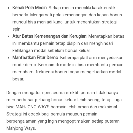
Kenali Pola Mesin
: Setiap mesin memiliki karakteristik
berbeda. Mengamati pola kemenangan dan kapan bonus
muncul bisa menjadi kunci untuk menentukan strategi
spin.
Atur Batas Kemenangan dan Kerugian
: Menetapkan batas
ini membantu pemain tetap disiplin dan menghindari
kehilangan modal sebelum bonus keluar.
Manfaatkan Fitur Demo
: Beberapa platform menyediakan
mode demo. Bermain di mode ini bisa membantu pemain
memahami frekuensi bonus tanpa mengeluarkan modal
besar.
Dengan mengatur spin secara efektif, pemain tidak hanya
memperbesar peluang bonus keluar lebih sering, tetapi juga
bisa
MAHJONG WAYS
bermain lebih aman dan maksimal.
Strategi ini cocok bagi pemula maupun pemain
berpengalaman yang ingin mengoptimalkan setiap putaran
Mahjong Ways.