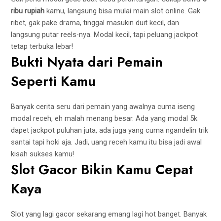
ribu rupiah
kamu, langsung bisa mulai main slot online. Gak
ribet, gak pake drama, tinggal masukin duit kecil, dan
langsung putar reels-nya. Modal kecil, tapi peluang jackpot
tetap terbuka lebar!
Bukti Nyata dari Pemain
Seperti Kamu
Banyak cerita seru dari pemain yang awalnya cuma iseng
modal receh, eh malah menang besar. Ada yang modal 5k
dapet jackpot puluhan juta, ada juga yang cuma ngandelin trik
santai tapi hoki aja. Jadi, uang receh kamu itu bisa jadi awal
kisah sukses kamu!
Slot Gacor Bikin Kamu Cepat
Kaya
Slot yang lagi gacor sekarang emang lagi hot banget. Banyak