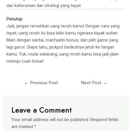
dari keberanian dan strategi yang tepat.
Penutup:
Jadi, jangan remehkan uang receh kamu! Dengan cara yang
tepat, uang receh itu bisa bikin kamu ngerasa kayak sultan.
Main dengan santai, manfaatin bonus, dan pilih game yang
lagi gacor. Siapa tahu, jackpot berikutnya jatuh ke tangan
kamu. Yuk, mulai sekarang, uang receh kamu bisa jadi jalan
menuju cuan besar!
←
Previous Post
Next Post
→
Leave a Comment
Your email address will not be published.
Required fields
are marked
*