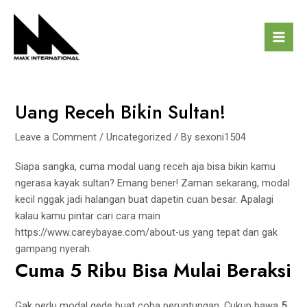
Skip
Post
Mai
to
navigation
Men
content
Uang Receh Bikin Sultan!
Leave a Comment
/
Uncategorized
/ By
sexoni1504
Siapa sangka, cuma modal uang receh aja bisa bikin kamu
ngerasa kayak sultan? Emang bener! Zaman sekarang, modal
kecil nggak jadi halangan buat dapetin cuan besar. Apalagi
kalau kamu pintar cari cara main
https://www.careybayae.com/about-us
yang tepat dan gak
gampang nyerah.
Cuma 5 Ribu Bisa Mulai Beraksi
Gak perlu modal gede buat coba peruntungan. Cukup bawa
5