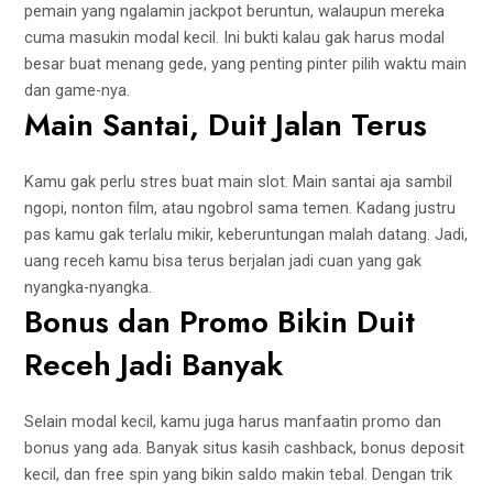
pemain yang ngalamin jackpot beruntun, walaupun mereka
cuma masukin modal kecil. Ini bukti kalau gak harus modal
besar buat menang gede, yang penting pinter pilih waktu main
dan game-nya.
Main Santai, Duit Jalan Terus
Kamu gak perlu stres buat main slot. Main santai aja sambil
ngopi, nonton film, atau ngobrol sama temen. Kadang justru
pas kamu gak terlalu mikir, keberuntungan malah datang. Jadi,
uang receh kamu bisa terus berjalan jadi cuan yang gak
nyangka-nyangka.
Bonus dan Promo Bikin Duit
Receh Jadi Banyak
Selain modal kecil, kamu juga harus manfaatin promo dan
bonus yang ada. Banyak situs kasih cashback, bonus deposit
kecil, dan free spin yang bikin saldo makin tebal. Dengan trik