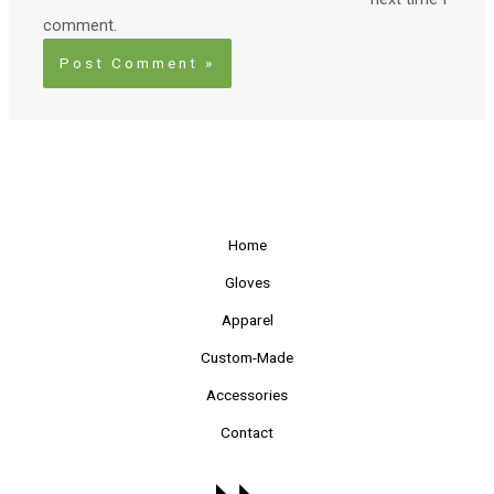
comment.
Home
Gloves
Apparel
Custom-Made
Accessories
Contact