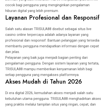
cocok bagi pengguna yang menginginkan pengalaman
hiburan digital yang lebih premium.
Layanan Profesional dan Responsif
Salah satu alasan TRISULA88 disebut sebagai situs live
casino online terpercaya adalah adanya layanan yang
profesional dan responsif. Bantuan pelanggan yang tersedia
membantu pengguna mendapatkan informasi dengan cepat
dan jelas.
Pelayanan yang baik juga menjadi bagian penting dari
pengalaman pengguna. Dengan sistem layanan yang tertata,
TRISULA88 mampu memberikan kenyamanan lebih bagi
setiap pengguna yang mengakses platformnya.
Akses Mudah di Tahun 2026
Di era digital 2026, kemudahan akses menjadi salah satu
kebutuhan utama pengguna. TRISULA88 menghadirkan akses
yang praktis melalui tampilan situs yang ringan, cepat, dan