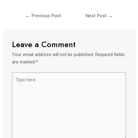
←
Previous Post
Next Post
→
Leave a Comment
Your email address will not be published.
Required fields
are marked
*
Type
here..