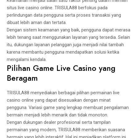
Keamanan menjadi salah satu faktor penting dalam memilih
situs live casino online. TRISULA88 berfokus pada
perlindungan data pengguna serta proses transaksi yang
dibuat lebih aman dan tertata.
Dengan sistem keamanan yang baik, pengguna dapat merasa
lebih tenang saat menggunakan layanan yang tersedia. Selain
itu, dukungan layanan pelanggan juga menjadi nilai tambah
karena membantu pengguna mendapatkan solusi ketika
mengalami kendala.
Pilihan Game Live Casino yang
Beragam
TRISULA88 menyediakan berbagai pilihan permainan live
casino online yang dapat disesuaikan dengan minat
pengguna. Variasi game yang lengkap membuat pengalaman
bermain menjadi lebih menarik dan tidak monoton.
Dengan dukungan dealer profesional serta tampilan
permainan yang modern, TRISULA88 memberikan suasana
bermain yang lebih interaktif. Hal ini menjadikan platform ini