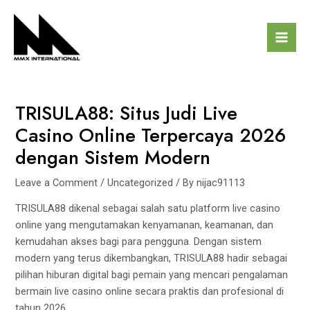
Skip
Post
Mai
to
navigation
Men
content
TRISULA88: Situs Judi Live
Casino Online Terpercaya 2026
dengan Sistem Modern
Leave a Comment
/
Uncategorized
/ By
nijac91113
TRISULA88 dikenal sebagai salah satu platform live
casino
online
yang mengutamakan kenyamanan, keamanan, dan
kemudahan akses bagi para pengguna. Dengan sistem
modern yang terus dikembangkan, TRISULA88 hadir sebagai
pilihan hiburan digital bagi pemain yang mencari pengalaman
bermain live casino online secara praktis dan profesional di
tahun 2026.