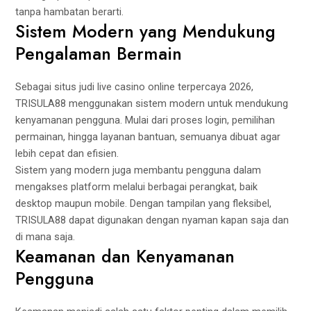
tanpa hambatan berarti.
Sistem Modern yang Mendukung
Pengalaman Bermain
Sebagai situs judi live casino online terpercaya 2026,
TRISULA88 menggunakan sistem modern untuk mendukung
kenyamanan pengguna. Mulai dari proses login, pemilihan
permainan, hingga layanan bantuan, semuanya dibuat agar
lebih cepat dan efisien.
Sistem yang modern juga membantu pengguna dalam
mengakses platform melalui berbagai perangkat, baik
desktop maupun mobile. Dengan tampilan yang fleksibel,
TRISULA88 dapat digunakan dengan nyaman kapan saja dan
di mana saja.
Keamanan dan Kenyamanan
Pengguna