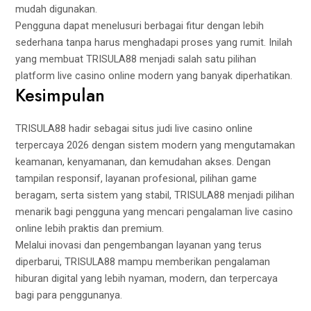
mudah digunakan.
Pengguna dapat menelusuri berbagai fitur dengan lebih
sederhana tanpa harus menghadapi proses yang rumit. Inilah
yang membuat TRISULA88 menjadi salah satu pilihan
platform live casino online modern yang banyak diperhatikan.
Kesimpulan
TRISULA88 hadir sebagai situs judi live casino online
terpercaya 2026 dengan sistem modern yang mengutamakan
keamanan, kenyamanan, dan kemudahan akses. Dengan
tampilan responsif, layanan profesional, pilihan game
beragam, serta sistem yang stabil, TRISULA88 menjadi pilihan
menarik bagi pengguna yang mencari pengalaman live casino
online lebih praktis dan premium.
Melalui inovasi dan pengembangan layanan yang terus
diperbarui, TRISULA88 mampu memberikan pengalaman
hiburan digital yang lebih nyaman, modern, dan terpercaya
bagi para penggunanya.