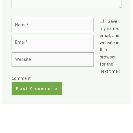
Name*
Save
my name,
email, and
Email*
website in
this
Website
browser
for the
next time I
comment.