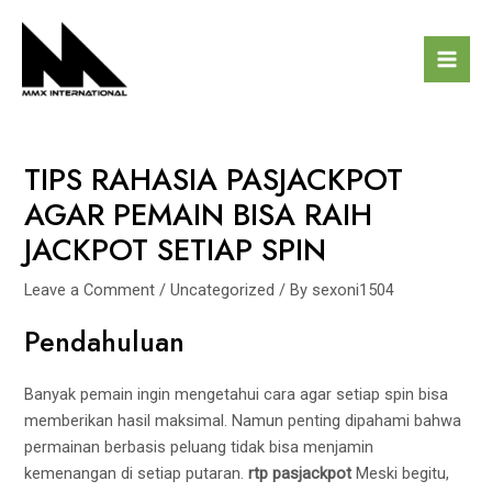
Skip
Post
Mai
to
navigation
Men
content
TIPS RAHASIA PASJACKPOT
AGAR PEMAIN BISA RAIH
JACKPOT SETIAP SPIN
Leave a Comment
/
Uncategorized
/ By
sexoni1504
Pendahuluan
Banyak pemain ingin mengetahui cara agar setiap spin bisa
memberikan hasil maksimal. Namun penting dipahami bahwa
permainan berbasis peluang tidak bisa menjamin
kemenangan di setiap putaran.
rtp pasjackpot
Meski begitu,