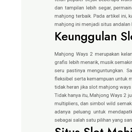
dan tampilan lebih segar, permai
mahjong terbaik. Pada artikel in
mahjong ini menjadi situs andalan
Keunggulan Sl
Mahjong Ways 2 merupakan kelan
grafis lebih menarik, musik semak
seru pastinya menguntungkan. S
fleksibel serta kemampuan untuk 
tidak heran jika slot mahjong ways
Tidak hanya itu, Mahjong Ways 2 ju
multipliers, dan simbol wild sem
adanya peluang untuk mendapatk
sebagai salah satu pilihan yang s
Situs Slot Ma