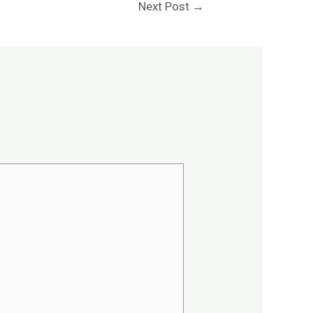
Next Post
→