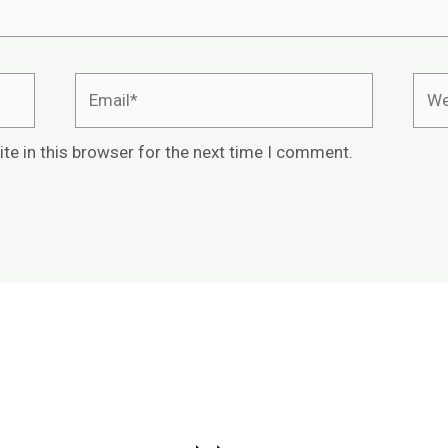
Email*
Webs
te in this browser for the next time I comment.