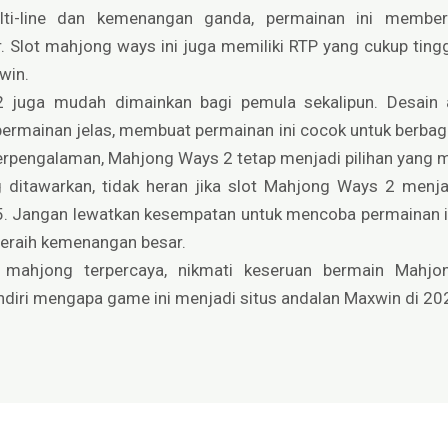
lti-line dan kemenangan ganda, permainan ini memberi
Slot mahjong ways ini juga memiliki RTP yang cukup ting
win.
2 juga mudah dimainkan bagi pemula sekalipun. Desai
permainan jelas, membuat permainan ini cocok untuk berbag
pengalaman, Mahjong Ways 2 tetap menjadi pilihan yang me
 ditawarkan, tidak heran jika slot Mahjong Ways 2 menja
25. Jangan lewatkan kesempatan untuk mencoba permainan in
eraih kemenangan besar.
t mahjong terpercaya, nikmati keseruan bermain Mahjo
diri mengapa game ini menjadi situs andalan Maxwin di 20