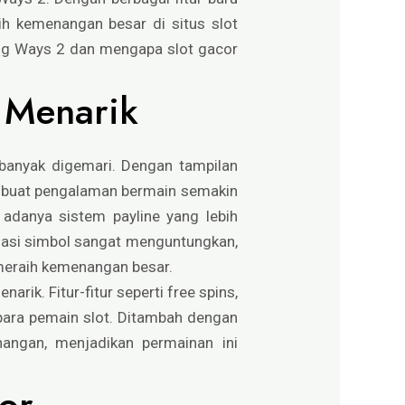
ih kemenangan besar di situs slot
ong Ways 2 dan mengapa slot gacor
 Menarik
anyak digemari. Dengan tampilan
membuat pengalaman bermain semakin
adanya sistem payline yang lebih
nasi simbol sangat menguntungkan,
n meraih kemenangan besar.
ik. Fitur-fitur seperti free spins,
para pemain slot. Ditambah dengan
angan, menjadikan permainan ini
or