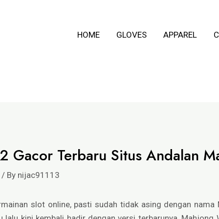
HOME
GLOVES
APPAREL
C
 2 Gacor Terbaru Situs Andalan 
/ By
nijac91113
mainan slot online, pasti sudah tidak asing dengan nama
 lalu kini kembali hadir dengan versi terbarunya, Mahjong