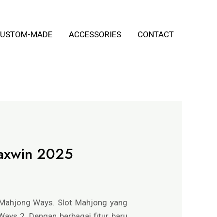
USTOM-MADE
ACCESSORIES
CONTACT
Maxwin 2025
 Mahjong Ways. Slot Mahjong yang
 Ways 2. Dengan berbagai fitur baru