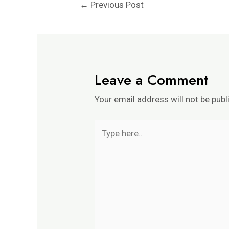
←
Previous Post
Leave a Comment
Your email address will not be publ
Type
here..