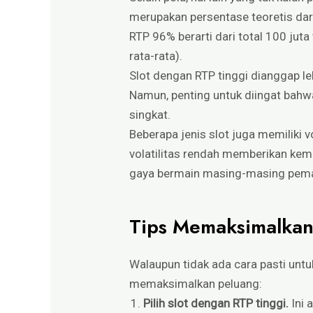
merupakan persentase teoretis dar
RTP 96% berarti dari total 100 ju
rata-rata).
Slot dengan RTP tinggi dianggap 
Namun, penting untuk diingat bahw
singkat.
Beberapa jenis slot juga memiliki vo
volatilitas rendah memberikan kemen
gaya bermain masing-masing pema
Tips Memaksimalka
Walaupun tidak ada cara pasti unt
memaksimalkan peluang:
Pilih slot dengan RTP tinggi.
Ini 