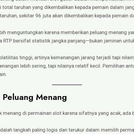
i total taruhan yang dikembalikan kepada pemain dalam jang
ta taruhan, sekitar 96 juta akan dikembalikan kepada pemai
lebih menguntungkan karena memberikan peluang menang yang
a RTP bersifat statistik jangka panjang—bukan jaminan unt
latilitas tinggi, artinya kemenangan jarang terjadi tapi nilai
angan lebih sering, tapi nilainya relatif kecil. Pemilihan 
in.
n Peluang Menang
uk menang di permainan slot karena sifatnya yang acak, ada
adalah langkah paling logis dan terukur dalam memilih perma