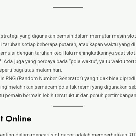
 strategi yang digunakan pemain dalam memutar mesin slot. M
lai taruhan setiap beberapa putaran, atau kapan waktu yang d
mulai dengan taruhan kecil lalu meningkatkannya saat slo
. Ada juga yang percaya pada “pola waktu”, yaitu waktu ter
erti pagi atau malam hari.
sis RNG (Random Number Generator) yang tidak bisa dipredi
ring melahirkan semacam pola tak resmi yang digunakan se
u pemain bermain lebih terstruktur dan penuh pertimbangan
t Online
ah penting dalam mencari slot gacor adalah memperhatikan RT