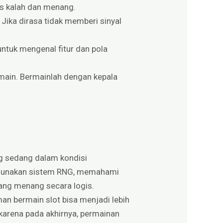
s kalah dan menang.
Jika dirasa tidak memberi sinyal
ntuk mengenal fitur dan pola
ain. Bermainlah dengan kepala
ng sedang dalam kondisi
nggunakan sistem RNG, memahami
ang menang secara logis.
an bermain slot bisa menjadi lebih
karena pada akhirnya, permainan