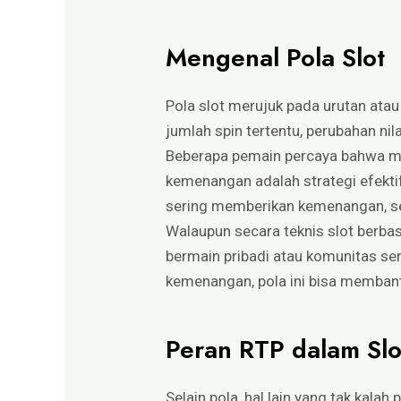
Mengenal Pola Slot
Pola slot merujuk pada urutan atau
jumlah spin tertentu, perubahan ni
Beberapa pemain percaya bahwa me
kemenangan adalah strategi efektif
sering memberikan kemenangan, sep
Walaupun secara teknis slot berba
bermain pribadi atau komunitas se
kemenangan, pola ini bisa membant
Peran RTP dalam Slo
Selain pola, hal lain yang tak kal