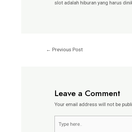
slot adalah hiburan yang harus di
←
Previous Post
Leave a Comment
Your email address will not be publ
Type
here..