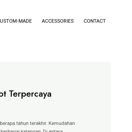
USTOM-MADE
ACCESSORIES
CONTACT
lot Terpercaya
beberapa tahun terakhir. Kemudahan
berbagai kalangan. Di antara