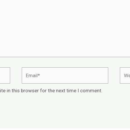
Email*
Webs
te in this browser for the next time I comment.