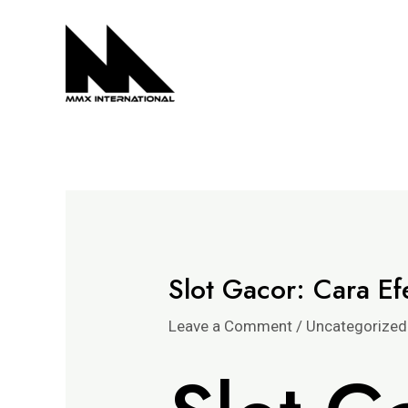
Skip
Post
to
navigation
content
Slot Gacor: Cara E
Leave a Comment
/
Uncategorized