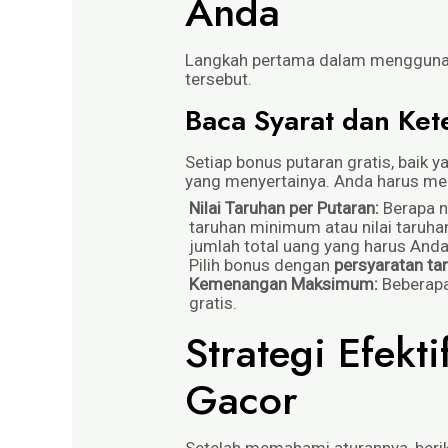
Anda
Langkah pertama dalam menggunaka
tersebut.
Baca Syarat dan Ket
Setiap bonus putaran gratis, baik 
yang menyertainya. Anda harus meng
Nilai Taruhan per Putaran:
Berapa ni
taruhan minimum atau nilai taruha
jumlah total uang yang harus And
Pilih bonus dengan
persyaratan ta
Kemenangan Maksimum:
Beberapa
gratis.
Strategi Efekt
Gacor
Setelah memahami aturannya, beri