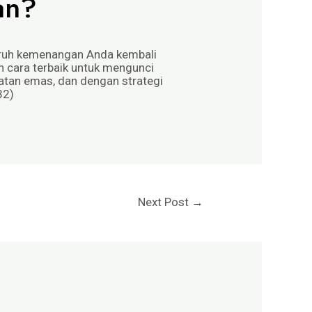
an?
luruh kemenangan Anda kembali
h cara terbaik untuk mengunci
patan emas, dan dengan strategi
32)
Next Post
→