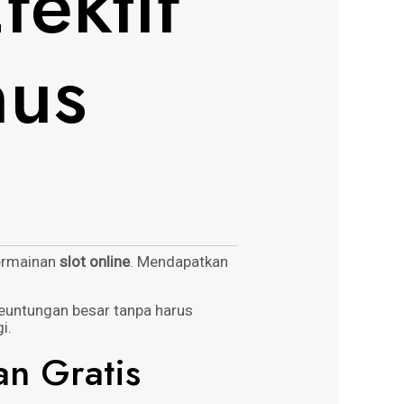
fektif
nus
permainan
slot online
. Mendapatkan
keuntungan besar tanpa harus
i.
an Gratis