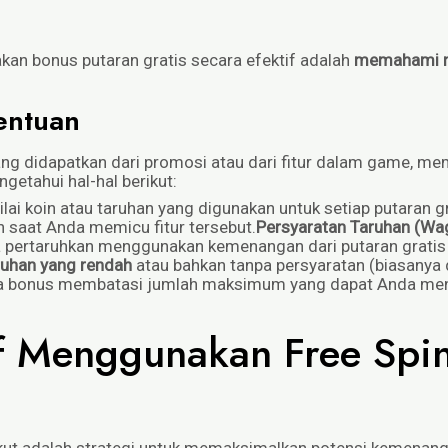
n bonus putaran gratis secara efektif adalah
memahami ni
entuan
yang didapatkan dari promosi atau dari fitur dalam game, mem
etahui hal-hal berikut:
lai koin atau taruhan yang digunakan untuk setiap putaran gr
n saat Anda memicu fitur tersebut.
Persyaratan Taruhan (Wa
a pertaruhkan menggunakan kemenangan dari putaran grati
ruhan yang rendah
atau bahkan tanpa persyaratan (biasanya d
 bonus membatasi jumlah maksimum yang dapat Anda menan
if Menggunakan Free Spin
kut adalah strategi untuk memaksimalkan potensi kemenan