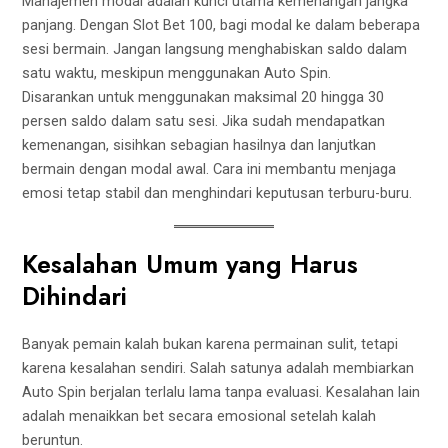
Manajemen modal adalah kunci utama kemenangan jangka
panjang. Dengan Slot Bet 100, bagi modal ke dalam beberapa
sesi bermain. Jangan langsung menghabiskan saldo dalam
satu waktu, meskipun menggunakan Auto Spin.
Disarankan untuk menggunakan maksimal 20 hingga 30
persen saldo dalam satu sesi. Jika sudah mendapatkan
kemenangan, sisihkan sebagian hasilnya dan lanjutkan
bermain dengan modal awal. Cara ini membantu menjaga
emosi tetap stabil dan menghindari keputusan terburu-buru.
Kesalahan Umum yang Harus
Dihindari
Banyak pemain kalah bukan karena permainan sulit, tetapi
karena kesalahan sendiri. Salah satunya adalah membiarkan
Auto Spin berjalan terlalu lama tanpa evaluasi. Kesalahan lain
adalah menaikkan bet secara emosional setelah kalah
beruntun.