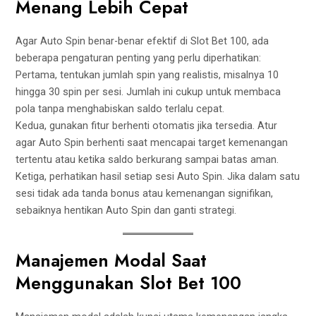
Menang Lebih Cepat
Agar Auto Spin benar-benar efektif di Slot Bet 100, ada
beberapa pengaturan penting yang perlu diperhatikan:
Pertama, tentukan jumlah spin yang realistis, misalnya 10
hingga 30 spin per sesi. Jumlah ini cukup untuk membaca
pola tanpa menghabiskan saldo terlalu cepat.
Kedua, gunakan fitur berhenti otomatis jika tersedia. Atur
agar Auto Spin berhenti saat mencapai target kemenangan
tertentu atau ketika saldo berkurang sampai batas aman.
Ketiga, perhatikan hasil setiap sesi Auto Spin. Jika dalam satu
sesi tidak ada tanda bonus atau kemenangan signifikan,
sebaiknya hentikan Auto Spin dan ganti strategi.
Manajemen Modal Saat
Menggunakan Slot Bet 100