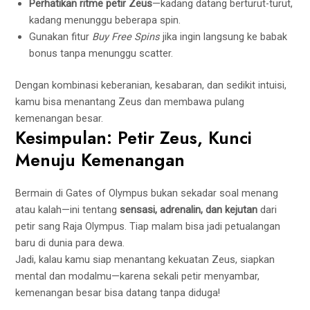
Perhatikan ritme petir Zeus
—kadang datang berturut-turut,
kadang menunggu beberapa spin.
Gunakan fitur
Buy Free Spins
jika ingin langsung ke babak
bonus tanpa menunggu scatter.
Dengan kombinasi keberanian, kesabaran, dan sedikit intuisi,
kamu bisa menantang Zeus dan membawa pulang
kemenangan besar.
Kesimpulan: Petir Zeus, Kunci
Menuju Kemenangan
Bermain di Gates of Olympus bukan sekadar soal menang
atau kalah—ini tentang
sensasi, adrenalin, dan kejutan
dari
petir sang Raja Olympus. Tiap malam bisa jadi petualangan
baru di dunia para dewa.
Jadi, kalau kamu siap menantang kekuatan Zeus, siapkan
mental dan modalmu—karena sekali petir menyambar,
kemenangan besar bisa datang tanpa diduga!