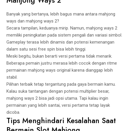
Banyak yang bertanya, lebih bagus mana antara mahjong
ways dan mahjong ways 2?
Secara tampilan, keduanya mirip. Namun, mahjong ways 2
memiliki peningkatan pada sistem pengali dan variasi simbol.
Gameplay terasa lebih dinamis dan potensi kemenangan
dalam satu sesi free spin bisa lebih tinggi.
Meski begitu, bukan berarti versi pertama tidak menarik.
Beberapa pemain justru merasa lebih cocok dengan ritme
permainan mahjong ways original karena dianggap lebih
stabil.
Pilihan terbaik tetap tergantung pada gaya bermain kamu.
Kalau suka tantangan dengan potensi multiplier besar,
mahjong ways 2 bisa jadi opsi utama. Tapi kalau ingin
permainan yang lebih santai, versi pertama tetap layak
dicoba.
Tips Menghindari Kesalahan Saat
Bermain Slot Mahjong