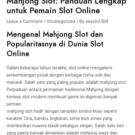
Mahjong Slot: Panduan Lengkap
untuk Pemain Slot Online
Leave a Comment
/
Uncategorized
/ By
sexoni1504
Mengenal Mahjong Slot dan
Popularitasnya di Dunia Slot
Online
Dalam beberapa tahun terakhir, slot online mengalami
perkembangan pesat dengan berbagai tema unik dan
menarik. Salah satu yang paling populer adalah mahjong slot.
Perpaduan antara permainan tradisional Mahjong dengan
konsep slot modern membuat game ini digemari banyak
pemain.
mahjong slot
hadir dengan tampilan simbol khas seperti
karakter Cina, bambu, lingkaran, serta ikon emas yang
memberikan nuansa klasik sekaligus elegan. Salah satu seri
yang paling banyak dimainkan adalah mahjong ways dan