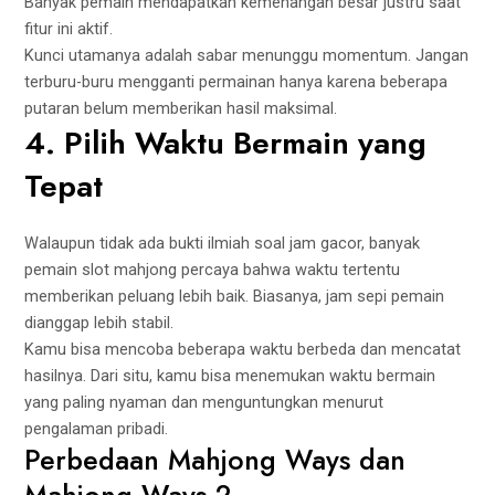
Banyak pemain mendapatkan kemenangan besar justru saat
fitur ini aktif.
Kunci utamanya adalah sabar menunggu momentum. Jangan
terburu-buru mengganti permainan hanya karena beberapa
putaran belum memberikan hasil maksimal.
4. Pilih Waktu Bermain yang
Tepat
Walaupun tidak ada bukti ilmiah soal jam gacor, banyak
pemain slot mahjong percaya bahwa waktu tertentu
memberikan peluang lebih baik. Biasanya, jam sepi pemain
dianggap lebih stabil.
Kamu bisa mencoba beberapa waktu berbeda dan mencatat
hasilnya. Dari situ, kamu bisa menemukan waktu bermain
yang paling nyaman dan menguntungkan menurut
pengalaman pribadi.
Perbedaan Mahjong Ways dan
Mahjong Ways 2