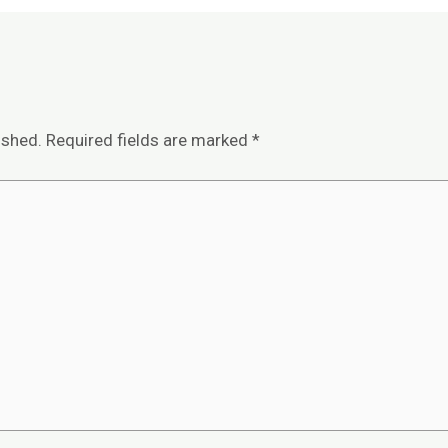
ished.
Required fields are marked
*