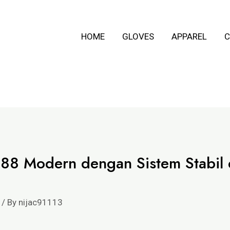
HOME
GLOVES
APPAREL
C
la88 Modern dengan Sistem Stabil d
/ By
nijac91113