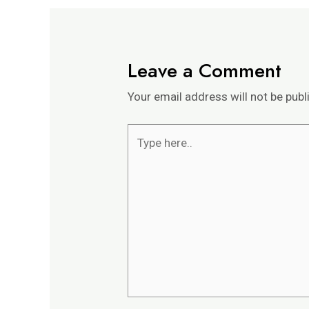
Leave a Comment
Your email address will not be publ
Type
here..