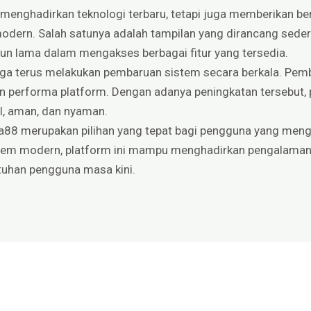
a menghadirkan teknologi terbaru, tetapi juga memberikan be
ern. Salah satunya adalah tampilan yang dirancang sederh
 lama dalam mengakses berbagai fitur yang tersedia.
8 juga terus melakukan pembaruan sistem secara berkala. Pem
an performa platform. Dengan adanya peningkatan tersebut
il, aman, dan nyaman.
ula88 merupakan pilihan yang tepat bagi pengguna yang men
stem modern, platform ini mampu menghadirkan pengalaman 
tuhan pengguna masa kini.