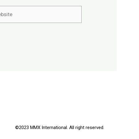
ite
©2023 MMX International. All right reserved.