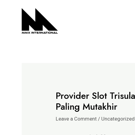
Skip
Post
to
navigation
content
Provider Slot Trisu
Paling Mutakhir
Leave a Comment
/
Uncategorized