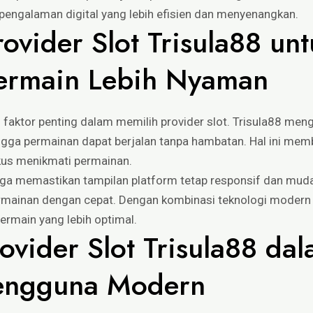
pengalaman digital yang lebih efisien dan menyenangkan.
rovider Slot Trisula88 un
ermain Lebih Nyaman
tu faktor penting dalam memilih provider slot. Trisula88 m
ngga permainan dapat berjalan tanpa hambatan. Hal ini mem
kus menikmati permainan.
8 juga memastikan tampilan platform tetap responsif dan mud
nan dengan cepat. Dengan kombinasi teknologi modern dan
main yang lebih optimal.
ovider Slot Trisula88 da
engguna Modern