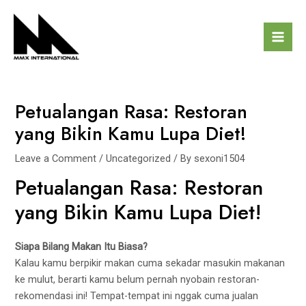
Skip
Post
Mai
to
navigation
Men
content
Petualangan Rasa: Restoran
yang Bikin Kamu Lupa Diet!
Leave a Comment
/
Uncategorized
/ By
sexoni1504
Petualangan Rasa: Restoran
yang Bikin Kamu Lupa Diet!
Siapa Bilang Makan Itu Biasa?
Kalau kamu berpikir makan cuma sekadar masukin makanan
ke mulut, berarti kamu belum pernah nyobain restoran-
rekomendasi ini! Tempat-tempat ini nggak cuma jualan