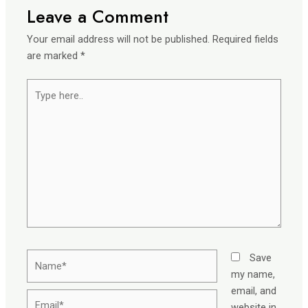
Leave a Comment
Your email address will not be published.
Required fields
are marked
*
Type
here..
Name*
Save
my name,
email, and
Email*
website in