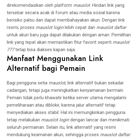
direkomendasikan oleh platform
mauslot
. Hindari link yang
tersebar secara acak di forum atau media sosial karena
berisiko palsu dan dapat membahayakan akun. Dengan link
resmi, proses
mauslot login
lebih cepat dan
mauslot daftar
untuk akun baru juga dapat dilakukan dengan aman. Pemilihan
link yang tepat akan memastikan fitur favorit seperti
mauslot
777
tetap bisa diakses kapan saja.
Manfaat Menggunakan Link
Alternatif bagi Pemain
Bagi pengguna setia
mauslot
, link alternatif bukan sekadar
cadangan, tetapi juga meningkatkan kenyamanan bermain.
Pemain tidak perlu khawatir ketika server utama mengalami
pemeliharaan atau diblokir, karena jalur alternatif tetap
menyediakan akses stabil. Hal ini memungkinkan pengguna
tetap melakukan
mauslot login
dengan lancar dan menikmati
seluruh permainan. Selain itu, link alternatif yang resmi
mendukung keamanan akun, sehingga proses
mauslot daftar