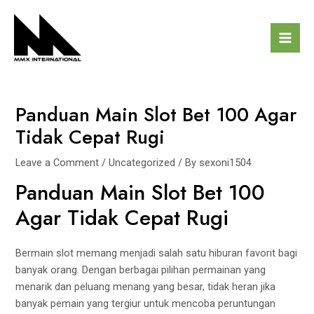
Skip
Post
Mai
to
navigation
Men
content
Panduan Main Slot Bet 100 Agar
Tidak Cepat Rugi
Leave a Comment
/
Uncategorized
/ By
sexoni1504
Panduan Main Slot Bet 100
Agar Tidak Cepat Rugi
Bermain slot memang menjadi salah satu hiburan favorit bagi
banyak orang. Dengan berbagai pilihan permainan yang
menarik dan peluang menang yang besar, tidak heran jika
banyak pemain yang tergiur untuk mencoba peruntungan