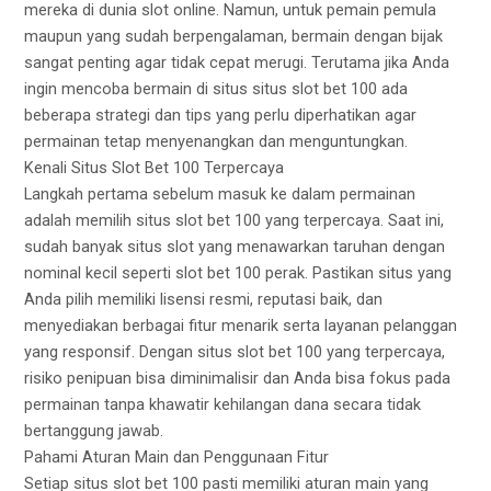
mereka di dunia slot online. Namun, untuk pemain pemula
maupun yang sudah berpengalaman, bermain dengan bijak
sangat penting agar tidak cepat merugi. Terutama jika Anda
ingin mencoba bermain di situs
situs slot bet 100
ada
beberapa strategi dan tips yang perlu diperhatikan agar
permainan tetap menyenangkan dan menguntungkan.
Kenali Situs Slot Bet 100 Terpercaya
Langkah pertama sebelum masuk ke dalam permainan
adalah memilih situs slot bet 100 yang terpercaya. Saat ini,
sudah banyak situs slot yang menawarkan taruhan dengan
nominal kecil seperti slot bet 100 perak. Pastikan situs yang
Anda pilih memiliki lisensi resmi, reputasi baik, dan
menyediakan berbagai fitur menarik serta layanan pelanggan
yang responsif. Dengan situs slot bet 100 yang terpercaya,
risiko penipuan bisa diminimalisir dan Anda bisa fokus pada
permainan tanpa khawatir kehilangan dana secara tidak
bertanggung jawab.
Pahami Aturan Main dan Penggunaan Fitur
Setiap situs slot bet 100 pasti memiliki aturan main yang