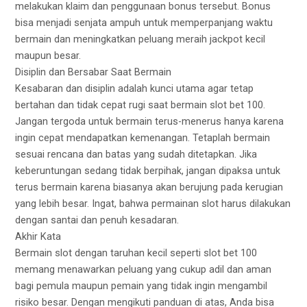
melakukan klaim dan penggunaan bonus tersebut. Bonus
bisa menjadi senjata ampuh untuk memperpanjang waktu
bermain dan meningkatkan peluang meraih jackpot kecil
maupun besar.
Disiplin dan Bersabar Saat Bermain
Kesabaran dan disiplin adalah kunci utama agar tetap
bertahan dan tidak cepat rugi saat bermain slot bet 100.
Jangan tergoda untuk bermain terus-menerus hanya karena
ingin cepat mendapatkan kemenangan. Tetaplah bermain
sesuai rencana dan batas yang sudah ditetapkan. Jika
keberuntungan sedang tidak berpihak, jangan dipaksa untuk
terus bermain karena biasanya akan berujung pada kerugian
yang lebih besar. Ingat, bahwa permainan slot harus dilakukan
dengan santai dan penuh kesadaran.
Akhir Kata
Bermain slot dengan taruhan kecil seperti slot bet 100
memang menawarkan peluang yang cukup adil dan aman
bagi pemula maupun pemain yang tidak ingin mengambil
risiko besar. Dengan mengikuti panduan di atas, Anda bisa