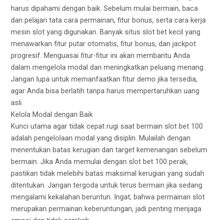
harus dipahami dengan baik. Sebelum mulai bermain, baca
dan pelajari tata cara permainan, fitur bonus, serta cara kerja
mesin slot yang digunakan. Banyak situs slot bet kecil yang
menawarkan fitur putar otomatis, fitur bonus, dan jackpot
progresif. Menguasai fitur-fitur ini akan membantu Anda
dalam mengelola modal dan meningkatkan peluang menang.
Jangan lupa untuk memanfaatkan fitur demo jika tersedia,
agar Anda bisa berlatih tanpa harus mempertaruhkan uang
asli.
Kelola Modal dengan Baik
Kunci utama agar tidak cepat rugi saat bermain slot bet 100
adalah pengelolaan modal yang disiplin. Mulailah dengan
menentukan batas kerugian dan target kemenangan sebelum
bermain. Jika Anda memulai dengan slot bet 100 perak,
pastikan tidak melebihi batas maksimal kerugian yang sudah
ditentukan. Jangan tergoda untuk terus bermain jika sedang
mengalami kekalahan beruntun. Ingat, bahwa permainan slot
merupakan permainan keberuntungan, jadi penting menjaga