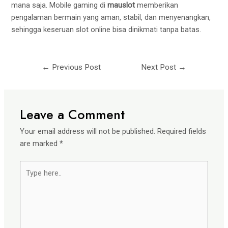
mana saja. Mobile gaming di
mauslot
memberikan
pengalaman bermain yang aman, stabil, dan menyenangkan,
sehingga keseruan slot online bisa dinikmati tanpa batas.
←
Previous Post
Next Post
→
Leave a Comment
Your email address will not be published.
Required fields
are marked
*
Type
here..