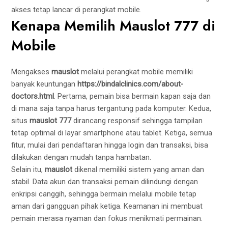
akses tetap lancar di perangkat mobile.
Kenapa Memilih Mauslot 777 di
Mobile
Mengakses
mauslot
melalui perangkat mobile memiliki
banyak keuntungan
https://bindalclinics.com/about-
doctors.html
. Pertama, pemain bisa bermain kapan saja dan
di mana saja tanpa harus tergantung pada komputer. Kedua,
situs
mauslot 777
dirancang responsif sehingga tampilan
tetap optimal di layar smartphone atau tablet. Ketiga, semua
fitur, mulai dari pendaftaran hingga login dan transaksi, bisa
dilakukan dengan mudah tanpa hambatan.
Selain itu,
mauslot
dikenal memiliki sistem yang aman dan
stabil. Data akun dan transaksi pemain dilindungi dengan
enkripsi canggih, sehingga bermain melalui mobile tetap
aman dari gangguan pihak ketiga. Keamanan ini membuat
pemain merasa nyaman dan fokus menikmati permainan.