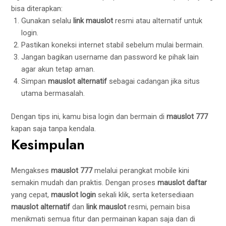
bisa diterapkan:
Gunakan selalu
link mauslot
resmi atau alternatif untuk
login.
Pastikan koneksi internet stabil sebelum mulai bermain.
Jangan bagikan username dan password ke pihak lain
agar akun tetap aman.
Simpan
mauslot alternatif
sebagai cadangan jika situs
utama bermasalah.
Dengan tips ini, kamu bisa login dan bermain di
mauslot 777
kapan saja tanpa kendala.
Kesimpulan
Mengakses
mauslot 777
melalui perangkat mobile kini
semakin mudah dan praktis. Dengan proses
mauslot daftar
yang cepat,
mauslot login
sekali klik, serta ketersediaan
mauslot alternatif
dan
link mauslot
resmi, pemain bisa
menikmati semua fitur dan permainan kapan saja dan di