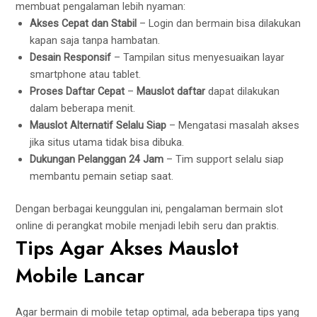
membuat pengalaman lebih nyaman:
Akses Cepat dan Stabil
– Login dan bermain bisa dilakukan
kapan saja tanpa hambatan.
Desain Responsif
– Tampilan situs menyesuaikan layar
smartphone atau tablet.
Proses Daftar Cepat
–
Mauslot daftar
dapat dilakukan
dalam beberapa menit.
Mauslot Alternatif Selalu Siap
– Mengatasi masalah akses
jika situs utama tidak bisa dibuka.
Dukungan Pelanggan 24 Jam
– Tim support selalu siap
membantu pemain setiap saat.
Dengan berbagai keunggulan ini, pengalaman bermain slot
online di perangkat mobile menjadi lebih seru dan praktis.
Tips Agar Akses Mauslot
Mobile Lancar
Agar bermain di mobile tetap optimal, ada beberapa tips yang