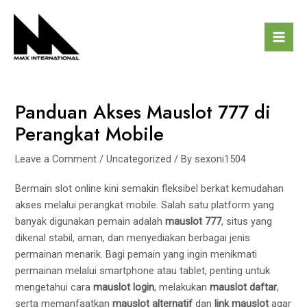
Skip
Post
Mai
to
navigation
Men
content
Panduan Akses Mauslot 777 di
Perangkat Mobile
Leave a Comment
/
Uncategorized
/ By
sexoni1504
Bermain slot online kini semakin fleksibel berkat kemudahan
akses melalui perangkat mobile. Salah satu platform yang
banyak digunakan pemain adalah
mauslot 777
, situs yang
dikenal stabil, aman, dan menyediakan berbagai jenis
permainan menarik. Bagi pemain yang ingin menikmati
permainan melalui smartphone atau tablet, penting untuk
mengetahui cara
mauslot login
, melakukan
mauslot daftar
,
serta memanfaatkan
mauslot alternatif
dan
link mauslot
agar