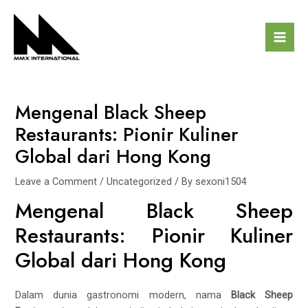
Skip
Post
Mai
to
navigation
Men
content
Mengenal Black Sheep
Restaurants: Pionir Kuliner
Global dari Hong Kong
Leave a Comment
/
Uncategorized
/ By
sexoni1504
Mengenal Black Sheep
Restaurants: Pionir Kuliner
Global dari Hong Kong
Dalam dunia gastronomi modern, nama
Black Sheep