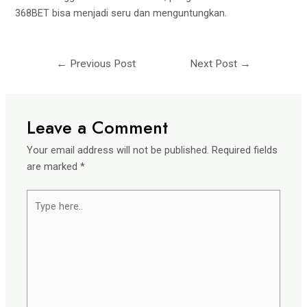
368BET bisa menjadi seru dan menguntungkan.
←
Previous Post
Next Post
→
Leave a Comment
Your email address will not be published.
Required fields
are marked
*
Type
here..