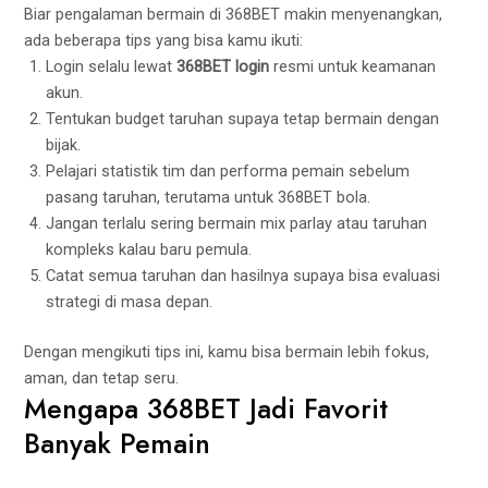
Biar pengalaman bermain di 368BET makin menyenangkan,
ada beberapa tips yang bisa kamu ikuti:
Login selalu lewat
368BET login
resmi untuk keamanan
akun.
Tentukan budget taruhan supaya tetap bermain dengan
bijak.
Pelajari statistik tim dan performa pemain sebelum
pasang taruhan, terutama untuk 368BET bola.
Jangan terlalu sering bermain mix parlay atau taruhan
kompleks kalau baru pemula.
Catat semua taruhan dan hasilnya supaya bisa evaluasi
strategi di masa depan.
Dengan mengikuti tips ini, kamu bisa bermain lebih fokus,
aman, dan tetap seru.
Mengapa 368BET Jadi Favorit
Banyak Pemain