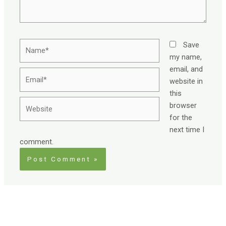
Name*
Save
my name,
email, and
Email*
website in
this
Website
browser
for the
next time I
comment.