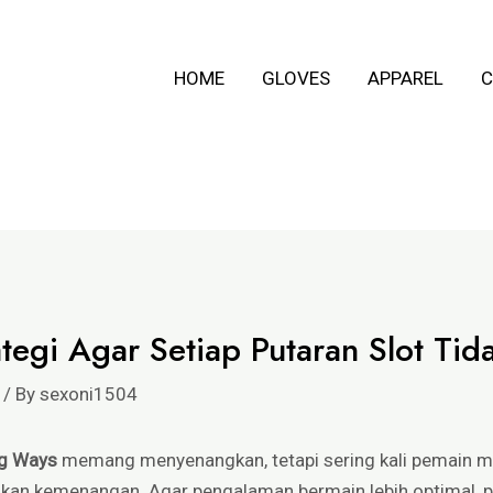
HOME
GLOVES
APPAREL
C
tegi Agar Setiap Putaran Slot T
/ By
sexoni1504
g Ways
memang menyenangkan, tetapi sering kali pemain m
lkan kemenangan. Agar pengalaman bermain lebih optimal, 