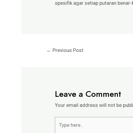
spesifik agar setiap putaran benar-
←
Previous Post
Leave a Comment
Your email address will not be publ
Type
here..