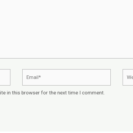
Email*
Webs
te in this browser for the next time I comment.