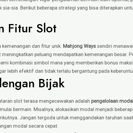
ak sia-sia. Berikut beberapa strategi yang bisa diterapkan 
 Fitur Slot
a kemenangan dan fitur unik.
Mahjong Ways
sendiri menawar
pat meningkatkan peluang mendapatkan kemenangan besar. Pe
ami kombinasi simbol mana yang memberikan bonus maksima
ar lebih efektif dan tidak terlalu bergantung pada keberun
dengan Bijak
utaran slot terasa mengecewakan adalah
pengelolaan modal
mulai bermain. Misalnya, alokasikan modal menjadi beberapa 
berikutnya. Jangan tergoda untuk menggandakan taruhan saa
ilangan modal secara cepat.