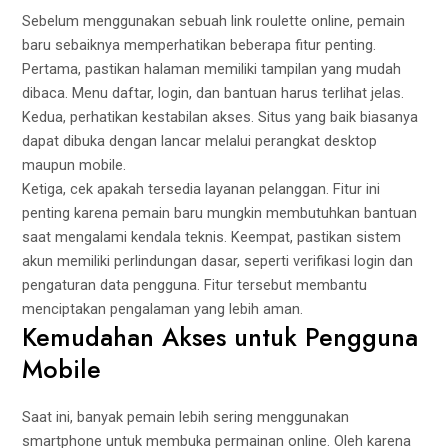
Sebelum menggunakan sebuah link roulette online, pemain
baru sebaiknya memperhatikan beberapa fitur penting.
Pertama, pastikan halaman memiliki tampilan yang mudah
dibaca. Menu daftar, login, dan bantuan harus terlihat jelas.
Kedua, perhatikan kestabilan akses. Situs yang baik biasanya
dapat dibuka dengan lancar melalui perangkat desktop
maupun mobile.
Ketiga, cek apakah tersedia layanan pelanggan. Fitur ini
penting karena pemain baru mungkin membutuhkan bantuan
saat mengalami kendala teknis. Keempat, pastikan sistem
akun memiliki perlindungan dasar, seperti verifikasi login dan
pengaturan data pengguna. Fitur tersebut membantu
menciptakan pengalaman yang lebih aman.
Kemudahan Akses untuk Pengguna
Mobile
Saat ini, banyak pemain lebih sering menggunakan
smartphone untuk membuka permainan online. Oleh karena