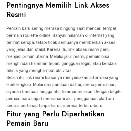
Pentingnya Memilih Link Akses
Resmi
Pemain baru sering merasa bingung saat mencari tempat
bermain roulette online. Banyak halaman di internet yang
terlihat serupa, tetapi tidak semuanya memberikan akses
yang jelas dan stabil. Karena itu, link akses resmi perlu
menjadi pilihan utama. Melalui jalur resmi, pemain bisa
menghindari halaman tiruan, gangguan login, atau kendala
teknis yang menghambat aktivitas.
Selain itu, link resmi biasanya menyediakan informasi yang
lebih lengkap. Mulai dari panduan daftar, menu permainan,
layanan bantuan, hingga fitur keamanan akun. Dengan begitu,
pemain baru dapat memahami alur penggunaan platform
secara bertahap tanpa harus merasa terburu-buru.
Fitur yang Perlu Diperhatikan
Pemain Baru