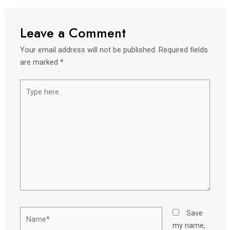
Leave a Comment
Your email address will not be published.
Required fields
are marked
*
Type
here..
Name*
Save
my name,