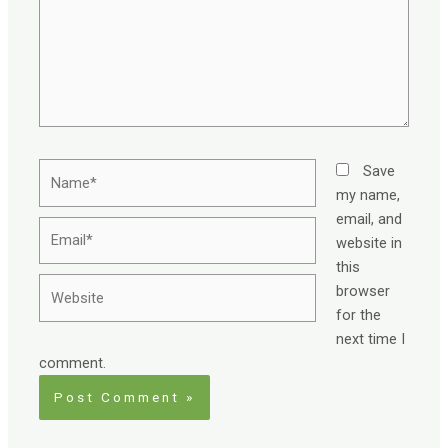
Name*
Save
my name,
email, and
Email*
website in
this
Website
browser
for the
next time I
comment.