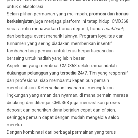
untuk dieksplorasi.
Selain pilihan permainan yang melimpah,
promosi dan bonus
berkelanjutan
juga menjaga platform ini tetap hidup. CMD368
secara rutin menawarkan bonus deposit, bonus
cashback
,
dan berbagai event menarik lainnya. Program loyalitas dan
turnamen yang sering diadakan memberikan insentif
tambahan bagi pemain untuk terus berpartisipasi dan
bersaing untuk hadiah yang lebih besar.
Aspek lain yang membuat CMD368 selalu ramai adalah
dukungan pelanggan yang tersedia 24/7
. Tim yang responsif
dan profesional siap membantu kapan pun pemain
membutuhkan. Ketersediaan layanan ini menciptakan
lingkungan yang aman dan nyaman, di mana pemain merasa
didukung dan dihargai. CMD368 juga memastikan proses
deposit dan penarikan dana berjalan cepat dan efisien,
sehingga pemain dapat dengan mudah mengelola saldo
mereka.
Dengan kombinasi dari berbagai permainan yang terus