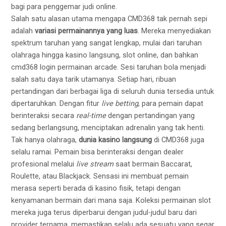
bagi para penggemar judi online.
Salah satu alasan utama mengapa CMD368 tak pernah sepi
adalah
variasi permainannya yang luas
. Mereka menyediakan
spektrum taruhan yang sangat lengkap, mulai dari taruhan
olahraga hingga kasino langsung, slot online, dan bahkan
cmd368 login
permainan arcade. Sesi taruhan bola menjadi
salah satu daya tarik utamanya. Setiap hari, ribuan
pertandingan dari berbagai liga di seluruh dunia tersedia untuk
dipertaruhkan. Dengan fitur
live betting
, para pemain dapat
berinteraksi secara
real-time
dengan pertandingan yang
sedang berlangsung, menciptakan adrenalin yang tak henti.
Tak hanya olahraga,
dunia kasino langsung
di CMD368 juga
selalu ramai. Pemain bisa berinteraksi dengan dealer
profesional melalui
live stream
saat bermain Baccarat,
Roulette, atau Blackjack. Sensasi ini membuat pemain
merasa seperti berada di kasino fisik, tetapi dengan
kenyamanan bermain dari mana saja. Koleksi permainan slot
mereka juga terus diperbarui dengan judul-judul baru dari
provider ternama, memastikan selalu ada sesuatu yang segar