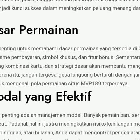
jadi kunci sukses dalam meningkatkan peluang menang dan 
ar Permainan
enting untuk memahami dasar permainan yang tersedia di C
sme pembayaran, simbol khusus, dan fitur bonus. Sementar
ng kombinasi kartu, dan strategi dasar akan membantu meng
ena itu, jangan tergesa-gesa langsung bertaruh dengan jum
ntuk mengenali pola permainan
situs MVP189 terpercaya
.
al yang Efektif
lah penting adalah manajemen modal. Banyak pemain baru s
t. Padahal, hal ini justru meningkatkan risiko kehilangan m
 mingguan, atau bulanan, Anda dapat mengontrol pengeluara