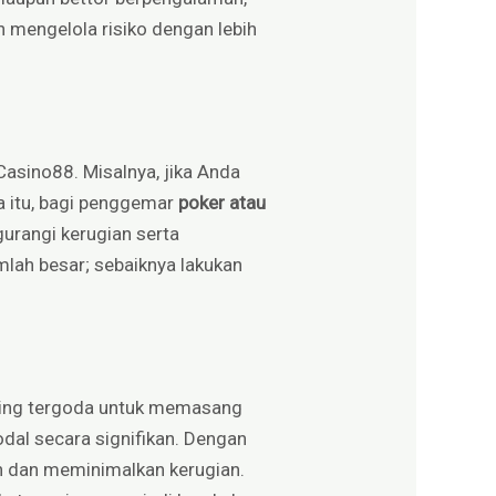
mengelola risiko dengan lebih
asino88. Misalnya, jika Anda
a itu, bagi penggemar
poker atau
urangi kerugian serta
lah besar; sebaiknya lakukan
ering tergoda untuk memasang
odal secara signifikan. Dengan
n dan meminimalkan kerugian.