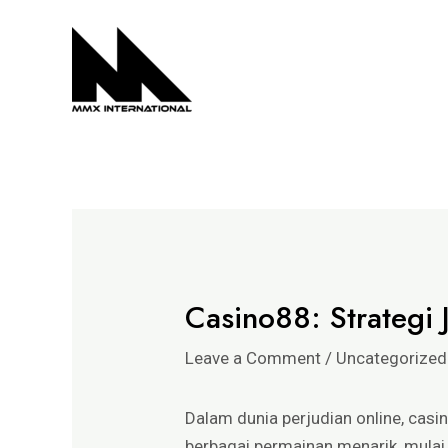
Skip
Post
to
navigation
content
Casino88: Strategi 
Leave a Comment
/
Uncategorized
Dalam dunia perjudian online,
casi
berbagai permainan menarik, mulai 