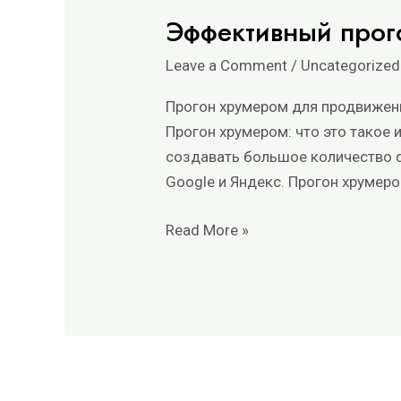
Эффективный прог
Эффективный
прогон
Leave a Comment
/
Uncategorized
Хрумером
для
Прогон хрумером для продвижени
вашего
Прогон хрумером: что это такое 
бизнеса,
создавать большое количество сс
результативно
Google и Яндекс. Прогон хрумеро
Read More »