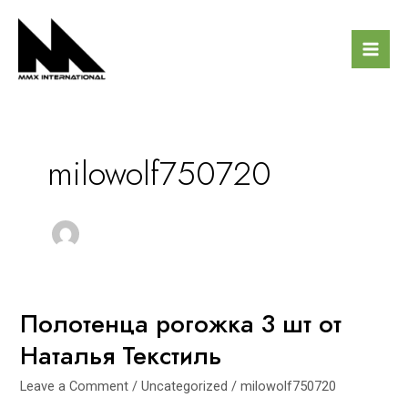
Skip
Mai
to
Men
content
milowolf750720
Полотенца рогожка 3 шт от
Полотенца
рогожка
Наталья Текстиль
3
шт
Leave a Comment
/
Uncategorized
/
milowolf750720
от