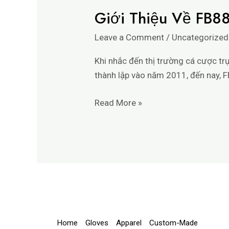
Giới Thiệu Về FB8
Giới
Thiệu
Leave a Comment
/
Uncategorized
Về
FB88
Khi nhắc đến thị trường cá cược trự
thành lập vào năm 2011, đến nay, F
Read More »
Home
Gloves
Apparel
Custom-Made