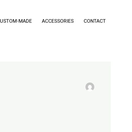
USTOM-MADE
ACCESSORIES
CONTACT