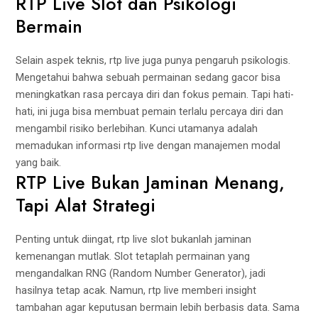
RTP Live Slot dan Psikologi
Bermain
Selain aspek teknis, rtp live juga punya pengaruh psikologis.
Mengetahui bahwa sebuah permainan sedang gacor bisa
meningkatkan rasa percaya diri dan fokus pemain. Tapi hati-
hati, ini juga bisa membuat pemain terlalu percaya diri dan
mengambil risiko berlebihan. Kunci utamanya adalah
memadukan informasi rtp live dengan manajemen modal
yang baik.
RTP Live Bukan Jaminan Menang,
Tapi Alat Strategi
Penting untuk diingat, rtp live slot bukanlah jaminan
kemenangan mutlak. Slot tetaplah permainan yang
mengandalkan RNG (Random Number Generator), jadi
hasilnya tetap acak. Namun, rtp live memberi insight
tambahan agar keputusan bermain lebih berbasis data. Sama