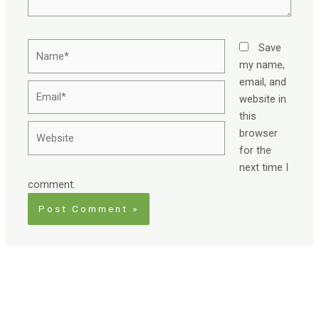
Name*
Save
my name,
email, and
Email*
website in
this
Website
browser
for the
next time I
comment.