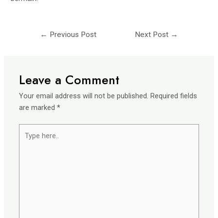
←
Previous Post
Next Post
→
Leave a Comment
Your email address will not be published.
Required fields
are marked
*
Type
here..