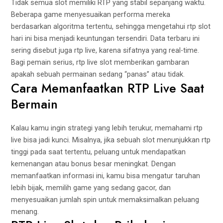
Tidak semua slot memiliki RTP yang stabil sepanjang waktu.
Beberapa game menyesuaikan performa mereka
berdasarkan algoritma tertentu, sehingga mengetahui rtp slot
hari ini bisa menjadi keuntungan tersendiri. Data terbaru ini
sering disebut juga rtp live, karena sifatnya yang real-time.
Bagi pemain serius, rtp live slot memberikan gambaran
apakah sebuah permainan sedang “panas” atau tidak.
Cara Memanfaatkan RTP Live Saat
Bermain
Kalau kamu ingin strategi yang lebih terukur, memahami rtp
live bisa jadi kunci. Misalnya, jika sebuah slot menunjukkan rtp
tinggi pada saat tertentu, peluang untuk mendapatkan
kemenangan atau bonus besar meningkat. Dengan
memanfaatkan informasi ini, kamu bisa mengatur taruhan
lebih bijak, memilih game yang sedang gacor, dan
menyesuaikan jumlah spin untuk memaksimalkan peluang
menang.