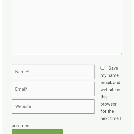
here..
Name*
Save
my name,
email, and
Email*
website in
this
Website
browser
for the
next time I
comment.