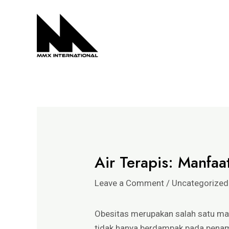
Skip
Post
to
navigation
content
Air Terapis: Manfa
Leave a Comment
/
Uncategorized
Obesitas merupakan salah satu mas
tidak hanya berdampak pada penampil