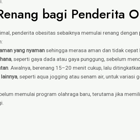
i.
Renang bagi Penderita O
mal, penderita obesitas sebaiknya memulai renang dengan
n:
alaman yang nyaman
sehingga merasa aman dan tidak cepat l
rhana
, seperti gaya dada atau gaya punggung, sebelum menc
atan
. Awalnya, berenang 15–20 menit cukup, lalu ditingkatka
 lainnya
, seperti aqua jogging atau senam air, untuk variasi
elum memulai program olahraga baru, terutama jika memilik
i.