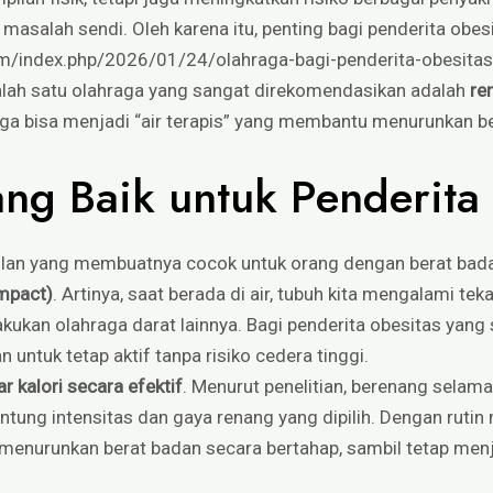
a masalah sendi. Oleh karena itu, penting bagi penderita obes
m/index.php/2026/01/24/olahraga-bagi-penderita-obesitas
alah satu olahraga yang sangat direkomendasikan adalah
re
i juga bisa menjadi “air terapis” yang membantu menurunkan 
g Baik untuk Penderita
lan yang membuatnya cocok untuk orang dengan berat bada
mpact)
. Artinya, saat berada di air, tubuh kita mengalami tek
akukan olahraga darat lainnya. Bagi penderita obesitas yang
 untuk tetap aktif tanpa risiko cedera tinggi.
kalori secara efektif
. Menurut penelitian, berenang sel
ntung intensitas dan gaya renang yang dipilih. Dengan rutin 
 menurunkan berat badan secara bertahap, sambil tetap men