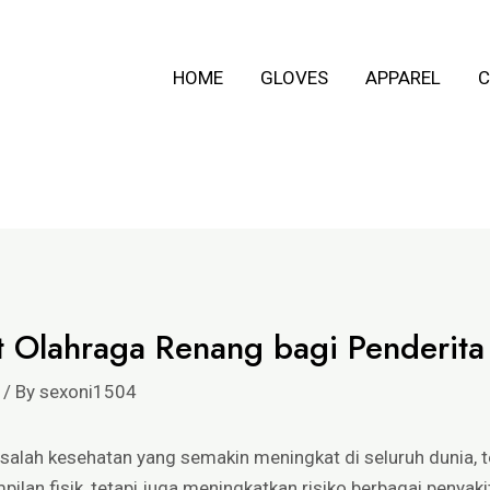
HOME
GLOVES
APPAREL
C
at Olahraga Renang bagi Penderita
/ By
sexoni1504
alah kesehatan yang semakin meningkat di seluruh dunia, te
an fisik, tetapi juga meningkatkan risiko berbagai penyakit 