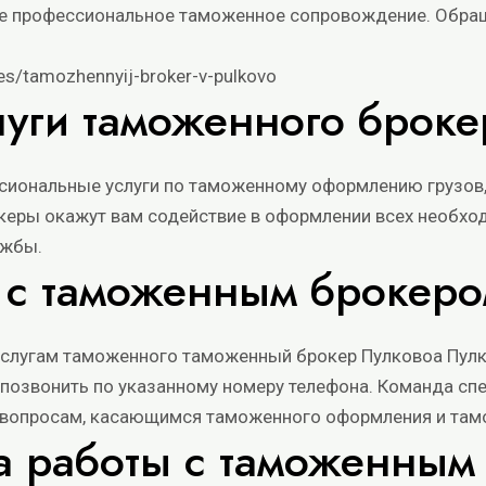
ете профессиональное таможенное сопровождение. Обра
ces/tamozhennyij-broker-v-pulkovo
уги таможенного броке
иональные услуги по таможенному оформлению грузов, к
керы окажут вам содействие в оформлении всех необхо
ужбы.
я с таможенным брокер
 услугам таможенного
таможенный брокер Пулково
а Пул
и позвонить по указанному номеру телефона. Команда сп
м вопросам, касающимся таможенного оформления и там
 работы с таможенным