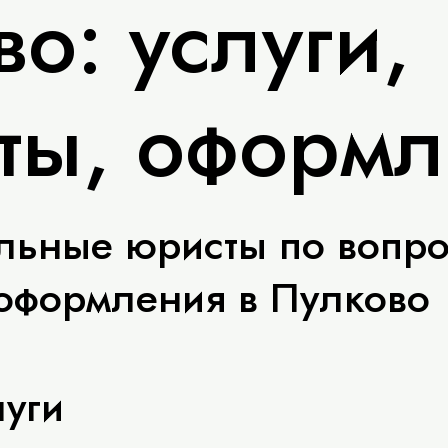
о: услуги,
кты, оформ
льные юристы по вопр
оформления в Пулково
уги