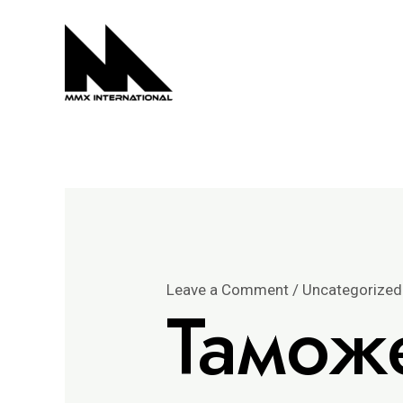
Skip
Post
to
navigation
content
Leave a Comment
/
Uncategorized
Тамож