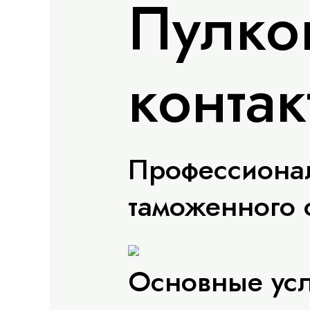
Пулков
конта
Профессиона
таможенного 
Основные усл