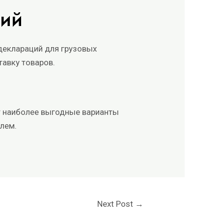
ций
еклараций для грузовых
тавку товаров.
т наиболее выгодные варианты
блем.
Next Post
→