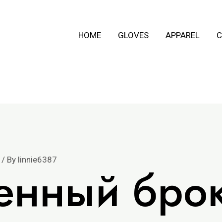
HOME
GLOVES
APPAREL
C
/ By
linnie6387
енный бро