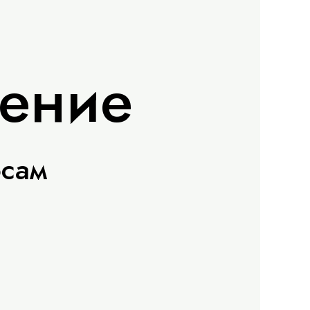
ление
осам