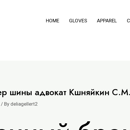
HOME
GLOVES
APPAREL
C
р шины адвокат Кшняйкин С.М
/ By
deliagellert2