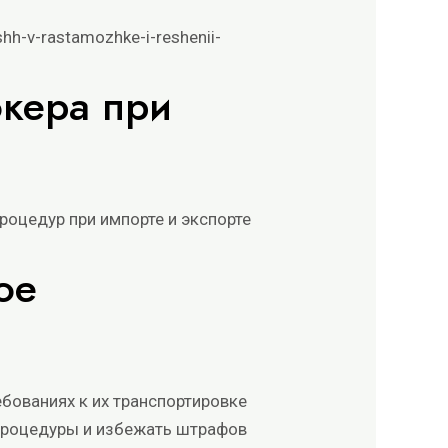
hh-v-rastamozhke-i-reshenii-
окера при
оцедур при импорте и экспорте
ое
бованиях к их транспортировке
процедуры и избежать штрафов