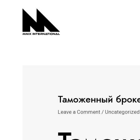
Skip
Post
to
navigation
content
Таможенный броке
Leave a Comment
/
Uncategorized