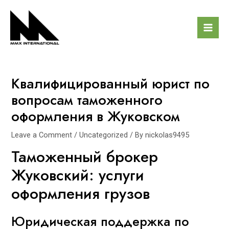
Skip
Post
Mai
to
navigation
Men
content
Квалифицированный юрист по
вопросам таможенного
оформления в Жуковском
Leave a Comment
/
Uncategorized
/ By
nickolas9495
Таможенный брокер
Жуковский: услуги
оформления грузов
Юридическая поддержка по