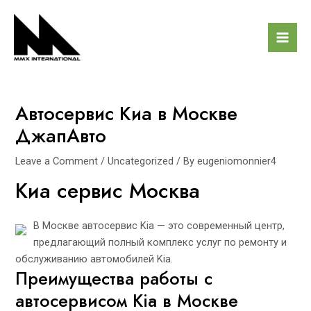
Skip
Post
Mai
to
navigation
Men
content
Автосервис Киа в Москве
ДжапАвто
Leave a Comment
/
Uncategorized
/ By
eugeniomonnier4
Киа сервис Москва
В Москве автосервис Kia — это современный центр,
предлагающий полный комплекс услуг по ремонту и
обслуживанию автомобилей Kia.
Преимущества работы с
автосервисом Kia в Москве