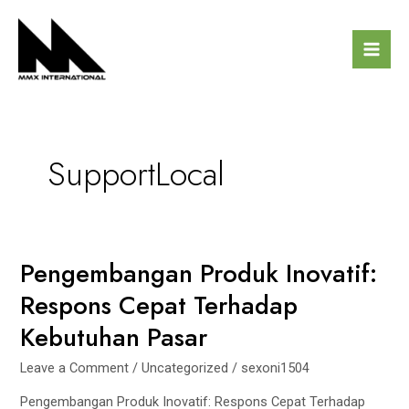
Skip
Mai
to
Men
content
SupportLocal
Pengembangan Produk Inovatif:
Pengembangan
Produk
Respons Cepat Terhadap
Inovatif:
Kebutuhan Pasar
Respons
Cepat
Leave a Comment
/
Uncategorized
/
sexoni1504
Terhadap
Kebutuhan
Pengembangan Produk Inovatif: Respons Cepat Terhadap