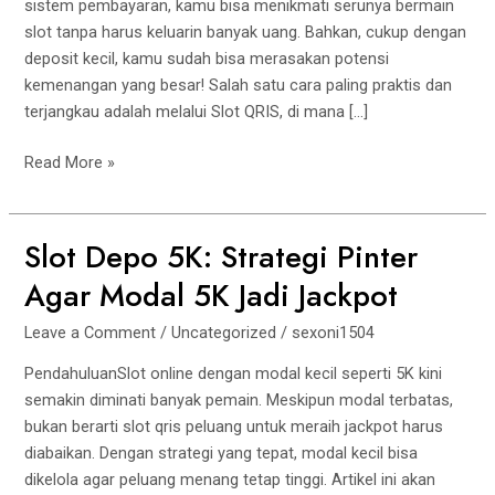
sistem pembayaran, kamu bisa menikmati serunya bermain
5
slot tanpa harus keluarin banyak uang. Bahkan, cukup dengan
Ribu
deposit kecil, kamu sudah bisa merasakan potensi
Doang
kemenangan yang besar! Salah satu cara paling praktis dan
terjangkau adalah melalui Slot QRIS, di mana […]
Read More »
Slot Depo 5K: Strategi Pinter
Slot
Depo
Agar Modal 5K Jadi Jackpot
5K:
Strategi
Leave a Comment
/
Uncategorized
/
sexoni1504
Pinter
PendahuluanSlot online dengan modal kecil seperti 5K kini
Agar
semakin diminati banyak pemain. Meskipun modal terbatas,
Modal
bukan berarti slot qris peluang untuk meraih jackpot harus
5K
diabaikan. Dengan strategi yang tepat, modal kecil bisa
Jadi
dikelola agar peluang menang tetap tinggi. Artikel ini akan
Jackpot