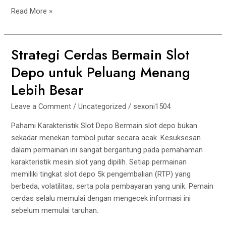
Read More »
Strategi Cerdas Bermain Slot
Strategi
Cerdas
Depo untuk Peluang Menang
Bermain
Lebih Besar
Slot
Depo
Leave a Comment
/
Uncategorized
/
sexoni1504
untuk
Peluang
Pahami Karakteristik Slot Depo Bermain slot depo bukan
Menang
sekadar menekan tombol putar secara acak. Kesuksesan
Lebih
dalam permainan ini sangat bergantung pada pemahaman
Besar
karakteristik mesin slot yang dipilih. Setiap permainan
memiliki tingkat slot depo 5k pengembalian (RTP) yang
berbeda, volatilitas, serta pola pembayaran yang unik. Pemain
cerdas selalu memulai dengan mengecek informasi ini
sebelum memulai taruhan.