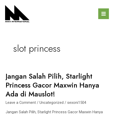
Skip
Mai
to
Men
content
slot princess
Jangan Salah Pilih, Starlight
Jangan
Salah
Princess Gacor Maxwin Hanya
Pilih,
Ada di Mauslot!
Starlight
Princess
Leave a Comment
/
Uncategorized
/
sexoni1504
Gacor
Maxwin
Jangan Salah Pilih, Starlight Princess Gacor Maxwin Hanya