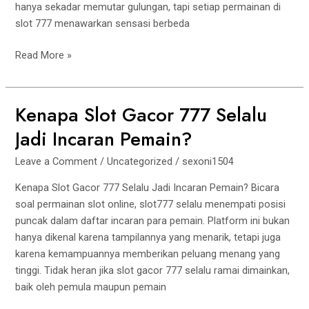
hanya sekadar memutar gulungan, tapi setiap permainan di
slot 777 menawarkan sensasi berbeda
Read More »
Kenapa Slot Gacor 777 Selalu
Kenapa
Slot
Jadi Incaran Pemain?
Gacor
777
Leave a Comment
/
Uncategorized
/
sexoni1504
Selalu
Kenapa Slot Gacor 777 Selalu Jadi Incaran Pemain? Bicara
Jadi
soal permainan slot online, slot777 selalu menempati posisi
Incaran
puncak dalam daftar incaran para pemain. Platform ini bukan
Pemain?
hanya dikenal karena tampilannya yang menarik, tetapi juga
karena kemampuannya memberikan peluang menang yang
tinggi. Tidak heran jika slot gacor 777 selalu ramai dimainkan,
baik oleh pemula maupun pemain