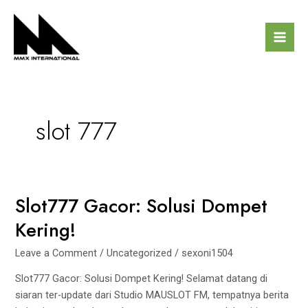
Skip
Mai
to
Men
content
slot 777
Slot777 Gacor: Solusi Dompet
Slot777
Gacor:
Kering!
Solusi
Dompet
Leave a Comment
/
Uncategorized
/
sexoni1504
Kering!
Slot777 Gacor: Solusi Dompet Kering! Selamat datang di
siaran ter-update dari Studio MAUSLOT FM, tempatnya berita