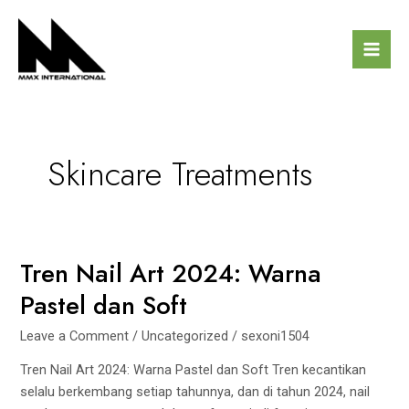
Skip
Mai
to
Men
content
Skincare Treatments
Tren Nail Art 2024: Warna
Tren
Nail
Pastel dan Soft
Art
2024:
Leave a Comment
/
Uncategorized
/
sexoni1504
Warna
Tren Nail Art 2024: Warna Pastel dan Soft Tren kecantikan
Pastel
selalu berkembang setiap tahunnya, dan di tahun 2024, nail
dan