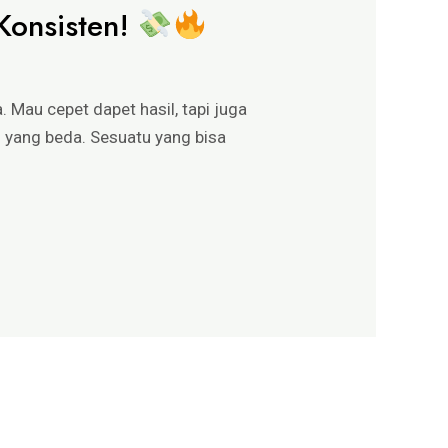
Konsisten!
. Mau cepet dapet hasil, tapi juga
u yang beda. Sesuatu yang bisa