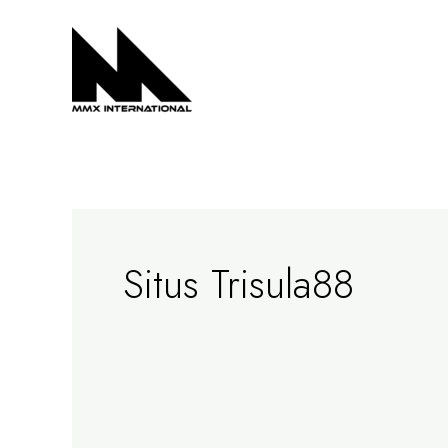
Skip
to
content
Situs Trisula88