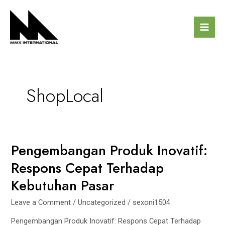
Skip
Mai
to
Men
content
ShopLocal
Pengembangan Produk Inovatif:
Pengembangan
Produk
Respons Cepat Terhadap
Inovatif:
Kebutuhan Pasar
Respons
Cepat
Leave a Comment
/
Uncategorized
/
sexoni1504
Terhadap
Kebutuhan
Pengembangan Produk Inovatif: Respons Cepat Terhadap