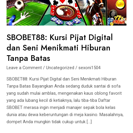
Hiburan
Tanpa
Batas
SBOBET88: Kursi Pijat Digital
dan Seni Menikmati Hiburan
Tanpa Batas
Leave a Comment
/
Uncategorized
/
sexoni1504
SBOBET88: Kursi Pijat Digital dan Seni Menikmati Hiburan
Tanpa Batas Bayangkan Anda sedang duduk santai di sofa
yang sudah mulai amblas, mengenakan kaus oblong favorit
yang ada lubang kecil di ketiaknya, lalu tiba-tiba Daftar
SBOBET merasa ingin menjadi manajer sepak bola kelas
dunia atau dewa keberuntungan di meja kasino. Masalahnya,
dompet Anda mungkin tidak cukup untuk […]