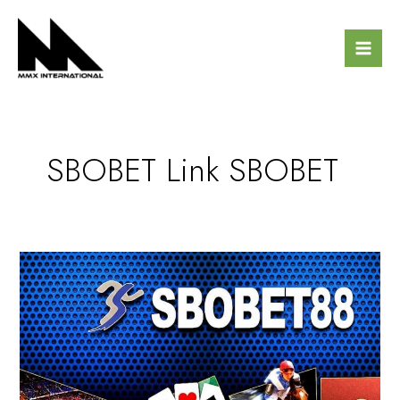
Skip
Mai
to
Men
content
SBOBET Link SBOBET
SBOBET88:
Kursi
Pijat
Digital
dan
Seni
Menikmati