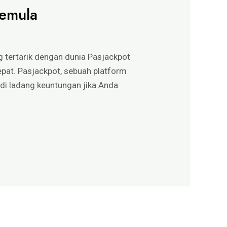
Pemula
tertarik dengan dunia Pasjackpot
epat. Pasjackpot, sebuah platform
i ladang keuntungan jika Anda