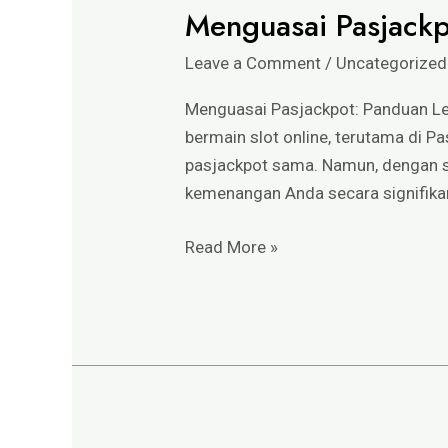
Menguasai Pasjackp
Menguasai
Pasjackpot:
Leave a Comment
/
Uncategorized
Panduan
Lengkap
Menguasai Pasjackpot: Panduan Len
Anti
bermain slot online, terutama di P
Kalah
pasjackpot sama. Namun, dengan s
kemenangan Anda secara signifikan
Read More »