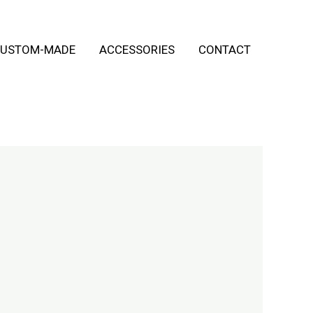
USTOM-MADE
ACCESSORIES
CONTACT