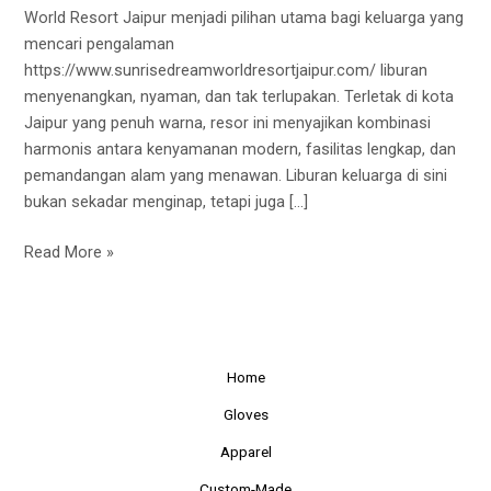
yang
World Resort Jaipur menjadi pilihan utama bagi keluarga yang
Sempurna
mencari pengalaman
https://www.sunrisedreamworldresortjaipur.com/ liburan
menyenangkan, nyaman, dan tak terlupakan. Terletak di kota
Jaipur yang penuh warna, resor ini menyajikan kombinasi
harmonis antara kenyamanan modern, fasilitas lengkap, dan
pemandangan alam yang menawan. Liburan keluarga di sini
bukan sekadar menginap, tetapi juga […]
Read More »
Home
Gloves
Apparel
Custom-Made