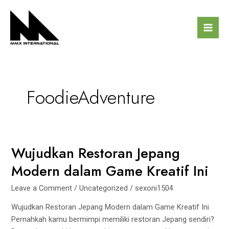
Skip
Mai
to
Men
content
FoodieAdventure
Wujudkan Restoran Jepang
Wujudkan
Restoran
Modern dalam Game Kreatif Ini
Jepang
Modern
Leave a Comment
/
Uncategorized
/
sexoni1504
dalam
Wujudkan Restoran Jepang Modern dalam Game Kreatif Ini
Game
Pernahkah kamu bermimpi memiliki restoran Jepang sendiri?
Kreatif