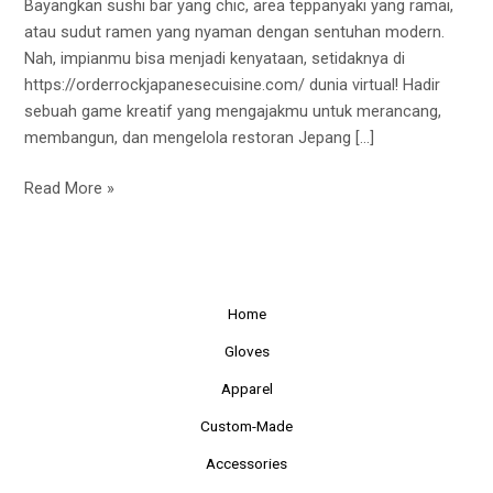
Bayangkan sushi bar yang chic, area teppanyaki yang ramai,
Ini
atau sudut ramen yang nyaman dengan sentuhan modern.
Nah, impianmu bisa menjadi kenyataan, setidaknya di
https://orderrockjapanesecuisine.com/ dunia virtual! Hadir
sebuah game kreatif yang mengajakmu untuk merancang,
membangun, dan mengelola restoran Jepang […]
Read More »
Home
Gloves
Apparel
Custom-Made
Accessories