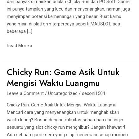
dan banyak dimainkan adalah Chicky Run dari PG Soft. Game
Run
ini punya tampilan yang lucu dan menyenangkan, namun juga
menyimpan potensi kemenangan yang besar. Buat kamu
yang main di platform terpercaya seperti MAUSLOT, ada
beberapa […]
Read More »
Chicky Run: Game Asik Untuk
Chicky
Run:
Mengisi Waktu Luangmu
Game
Asik
Leave a Comment
/
Uncategorized
/
sexoni1504
Untuk
Chicky Run: Game Asik Untuk Mengisi Waktu Luangmu
Mengisi
Mencari cara yang menyenangkan untuk menghabiskan
Waktu
waktu luang? Bosan dengan rutinitas sehari-hari dan ingin
Luangmu
sesuatu yang slot chicky run menghibur? Jangan khawatir!
Ada sebuah game seru yang siap menemani setiap momen