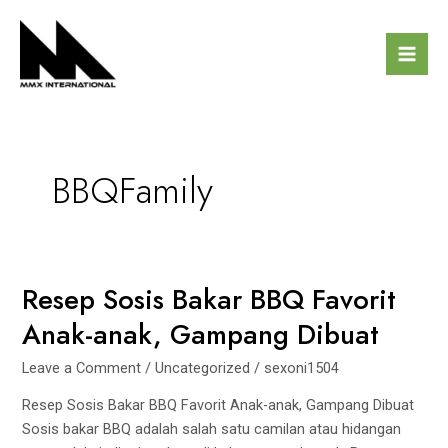
Skip
Mai
to
Men
content
BBQFamily
Resep Sosis Bakar BBQ Favorit
Resep
Sosis
Anak-anak, Gampang Dibuat
Bakar
BBQ
Leave a Comment
/
Uncategorized
/
sexoni1504
Favorit
Resep Sosis Bakar BBQ Favorit Anak-anak, Gampang Dibuat
Anak-
Sosis bakar BBQ adalah salah satu camilan atau hidangan
anak,