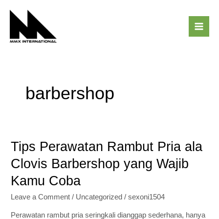
Skip
Mai
to
Men
content
barbershop
Tips Perawatan Rambut Pria ala
Tips
Perawatan
Clovis Barbershop yang Wajib
Rambut
Kamu Coba
Pria
ala
Leave a Comment
/
Uncategorized
/
sexoni1504
Clovis
Barbershop
Perawatan rambut pria seringkali dianggap sederhana, hanya